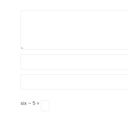
six − 5 =