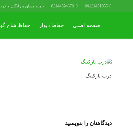
09121431055
02144594670
جهت مشاوره رایگان و خرید
صفحه اصلی
حفاظ دیوار
حفاظ شاخ گو
درب پارکینگ
دیدگاهتان را بنویسید