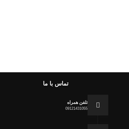
تماس با ما
تلفن همراه
09121431055