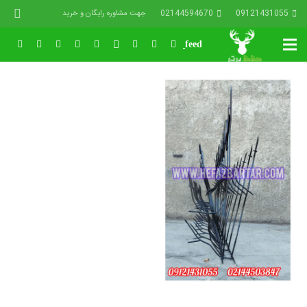
02144594670
09121431055
جهت مشاوره رایگان و خرید