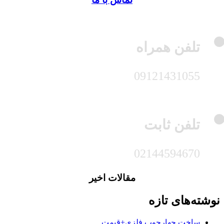
تلفن همراه
09121431055
تلفن ثابت
02144594670
مقالات اخیر
نوشته‌های تازه
ساخت چهارچوب فلزی+قیمت