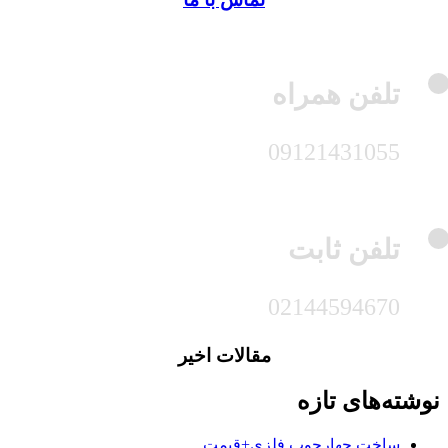
تلفن همراه
09121431055
تلفن ثابت
02144594670
مقالات اخیر
نوشته‌های تازه
ساخت چهارچوب فلزی+قیمت