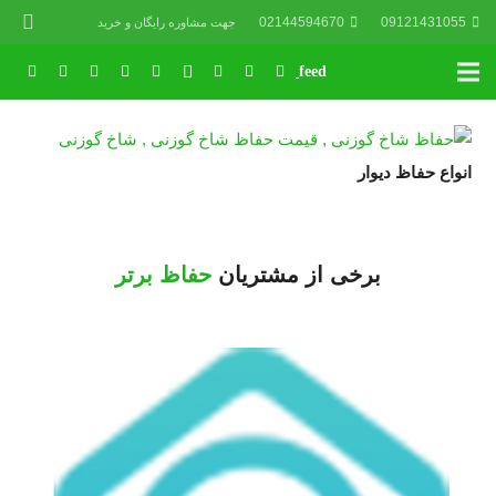
02144594670
09121431055
جهت مشاوره رایگان و خرید
انواع حفاظ دیوار
برخی از مشتریان
حفاظ برتر