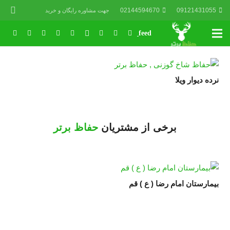
02144594670
09121431055
جهت مشاوره رایگان و خرید
نرده دیوار ویلا
برخی از مشتریان
حفاظ برتر
بیمارستان امام رضا ( ع ) قم