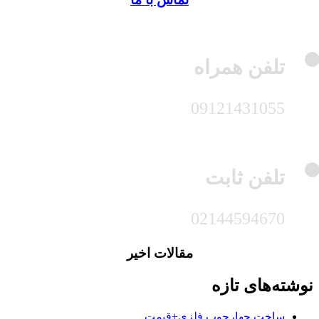
تلفن همراه
09121431055
تلفن ثابت
02144594670
مقالات اخیر
نوشته‌های تازه
ساخت چهارچوب فلزی+قیمت