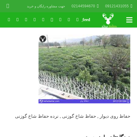
02144594670
09121431055
جهت مشاوره رایگان و خرید
حفاظ روی دیوار , حفاظ شاخ گوزنی , نرده حفاظ شاخ گوزنی